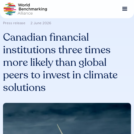
Skip
to
main
content
Press release
2 June 2026
Canadian financial
institutions three times
more likely than global
peers to invest in climate
solutions